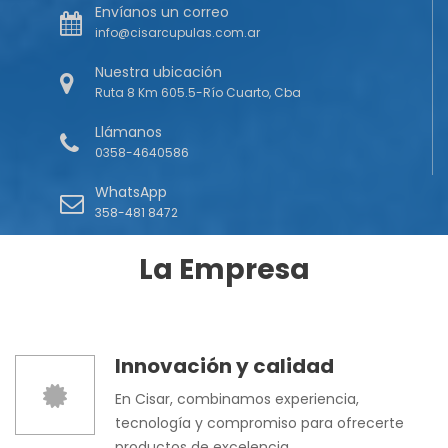
Envíanos un correo
info@cisarcupulas.com.ar
Nuestra ubicación
Ruta 8 Km 605.5-Río Cuarto, Cba
Llámanos
0358-4640586
WhatsApp
358-481 8472
La Empresa
Innovación y calidad
En Cisar, combinamos experiencia,
tecnología y compromiso para ofrecerte
productos de excelencia.