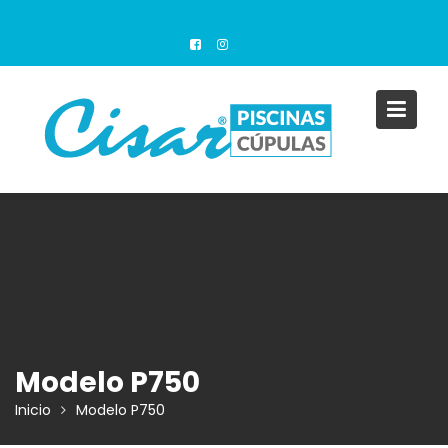
Saltar
al
contenido
Modelo P750
Inicio
Modelo P750