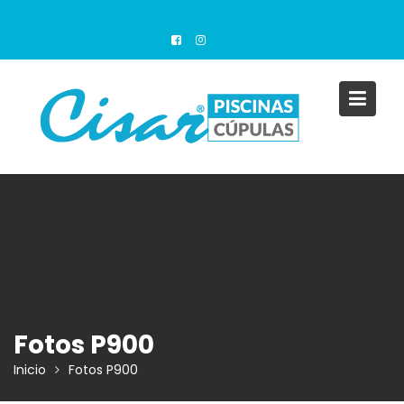
Saltar
al
contenido
Fotos P900
Inicio
Fotos P900